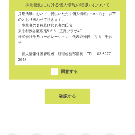
採用活動における個人情報の取扱いについて
採用活動においてご提供いただく個人情報については、以下
のとおり扱わせて頂きます。
・事業者の名称及び代表者の氏名
東京都渋谷区広尾5-6-6 広尾プラザ4F
株式会社千乃コーポレーション 代表取締役 古山 千紗
子
・個人情報保護管理者 経理総務部部長 TEL 03-6277-
3648
１．取得および利用目的
同意する
株式会社千乃コーポレーション（以下「弊社」という）は、
弊社への採用をご希望される皆様の氏名、住所、電話番号、
メールアドレス等の個人を識別できる情報を取得します。取
得の目的は、採用活動（採用応募者への情報提供、採用選考
手続き等）のためとし、それ以外の目的での利用はいたしま
せん。
２．個人情報の提供
ご入力いただきました個人情報は、法令、条例その他関係当
局の要請等に基づき開示する場合を除き、第三者に個人情報
を提供することはございません。
３．安全管理