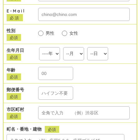
E-Mail
必須
性別
男性
女性
必須
生年月日
必須
年齢
必須
郵便番号
必須
市区町村
必須
町名・番地・建物
必須