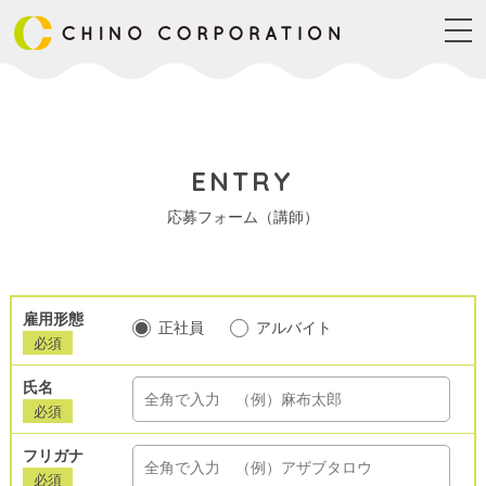
togg
navi
ENTRY
応募フォーム（講師）
雇用形態
正社員
アルバイト
必須
氏名
必須
フリガナ
必須